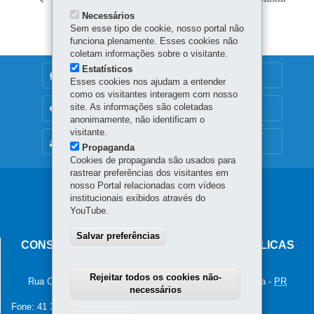
itt
ok
Ap
Necessários
er
p
Sem esse tipo de cookie, nosso portal não
funciona plenamente. Esses cookies não
coletam informações sobre o visitante.
Estatísticos
DENUNCIE CORRUPÇÃO
Esses cookies nos ajudam a entender
como os visitantes interagem com nosso
site. As informações são coletadas
OUVIDORIA
anonimamente, não identificam o
visitante.
MAPA DO SITE
Propaganda
Cookies de propaganda são usados para
rastrear preferências dos visitantes em
nosso Portal relacionadas com vídeos
institucionais exibidos através do
YouTube.
Salvar preferências
CONSELHO ESTADUAL DE POLÍTICAS PÚBLICAS
SOBRE DROGAS
Rejeitar todos os cookies não-
Rua Coronel Dulcídio, 800
(5º andar) -
80420-170
-
Curitiba
-
PR
necessários
MAPA
Fone:
41 3313-1646