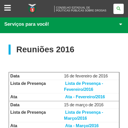
CONSELHO
CONSELHO ESTADUAL DE
ESTADUAL
POLÍTICAS PÚBLICAS SOBRE DROGAS
DE<BR>
POLÍTICAS
PÚBLICAS
Serviços para você!
SOBRE
DROGAS
Reuniões 2016
16 de fevereiro de 2016
Lista de Presença -
Fevereiro/2016
Ata - Fevereiro/2016
15 de março de 2016
Lista de Presença -
Março/2016
Ata - Março/2016