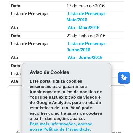
17 de maio de 2016
Lista de Presença -
Maio/2016
Ata - Maio/2016
21 de junho de 2016
Lista de Presença -
Junho/2016
Ata - Junho/2016
19 de julho de 2016
Aviso de Cookies
-
Este portal utiliza cookies
Ata - Julho/2016
essenciais para garantir seu
funcionamento, além de cookies do
YouTube para exibição de vídeos e
do Google Analytics para coleta de
COMPARTILHE:
estatísticas de uso. Você pode
escolher como tratamos os cookies
Fa
W
a partir das opções abaixo.
ce
ha
Para mais informações, acesse
Tw
nossa Política de Privacidade.
bo
ts
Voltar
Início
Imprimir
Baixar