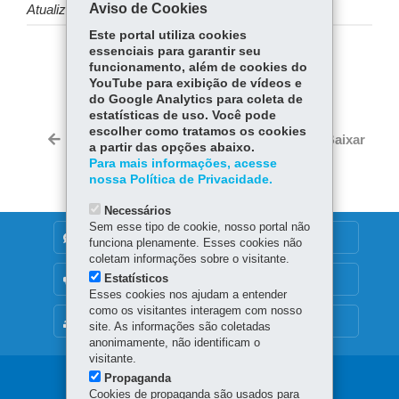
Aviso de Cookies
Atualizado em 20 de fevereiro de 2025.
Este portal utiliza cookies
essenciais para garantir seu
COMPARTILHE:
funcionamento, além de cookies do
YouTube para exibição de vídeos e
Fa
W
do Google Analytics para coleta de
ce
ha
estatísticas de uso. Você pode
Tw
escolher como tratamos os cookies
bo
ts
Voltar
Início
Imprimir
Baixar
itt
a partir das opções abaixo.
ok
Ap
Para mais informações, acesse
er
p
nossa Política de Privacidade.
Necessários
Sem esse tipo de cookie, nosso portal não
DENUNCIE CORRUPÇÃO
funciona plenamente. Esses cookies não
coletam informações sobre o visitante.
Estatísticos
OUVIDORIA
Esses cookies nos ajudam a entender
como os visitantes interagem com nosso
MAPA DO SITE
site. As informações são coletadas
anonimamente, não identificam o
visitante.
Propaganda
Cookies de propaganda são usados para