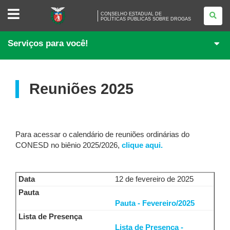
CONSELHO
CONSELHO ESTADUAL DE
ESTADUAL
POLÍTICAS PÚBLICAS SOBRE DROGAS
DE<BR>
POLÍTICAS
PÚBLICAS
Serviços para você!
SOBRE
DROGAS
Reuniões 2025
Para acessar o calendário de reuniões ordinárias do
CONESD no biênio 2025/2026,
clique aqui.
12 de fevereiro de 2025
Pauta - Fevereiro/2025
Lista de Presença -